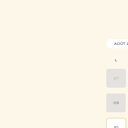
AOÛT 
27
03
10