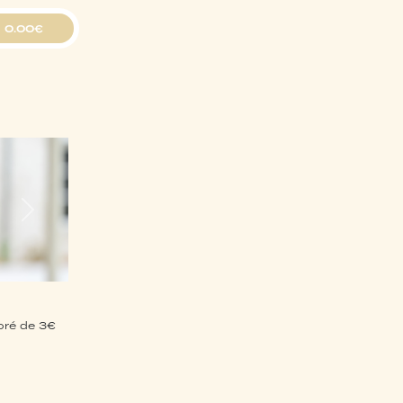
0.00€
joré de 3€